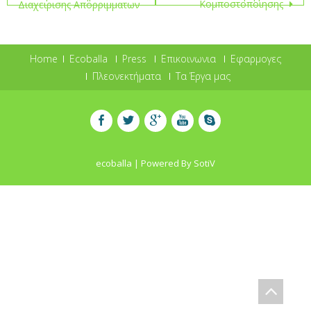
Κομποστοποιησης
Διαχειρισης Απορριμματων
navigation
Home
Ecoballa
Press
Επικοινωνια
Εφαρμογες
Πλεονεκτήματα
Τα Έργα μας
ecoballa | Powered By
SotiV