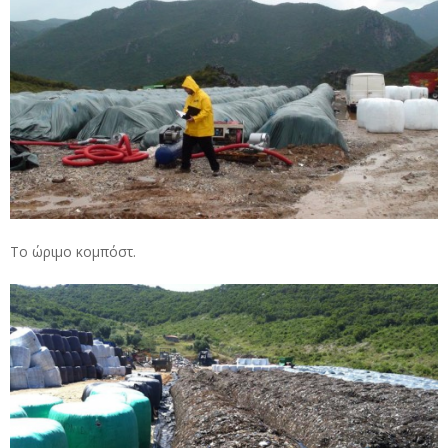
Το ώριμο κομπόστ.